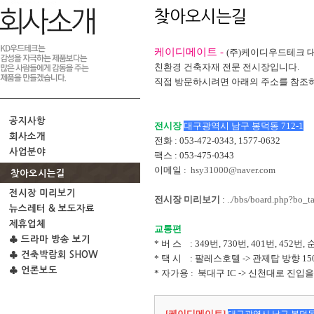
찾아오시는길
케이디메이트 -
(주)케이디우드테크
친환경 건축자재 전문 전시장입니다.
직접 방문하시려면 아래의 주소를 참조
공지사항
전시장
대구광역시 남구 봉덕동 712-1
회사소개
전화 : 053-472-0343, 1577-0632
사업분야
팩스 : 053-475-0343
이메일 :
hsy31000@naver.com
찾아오시는길
전시장 미리보기
전시장 미리보기
:
../bbs/board.php?bo_t
뉴스레터 & 보도자료
제휴업체
교통편
♣ 드라마 방송 보기
* 버 스 : 349번, 730번, 401번, 452
♣ 건축박람회 SHOW
* 택 시 : 팔레스호텔 -> 관제탑 방향 
♣ 언론보도
* 자가용 : 북대구 IC -> 신천대로 진
[케이디메이트]