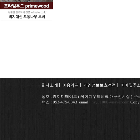
회사소개
|
이용약관
|
개인정보보호정책
|
이메일주
상호 : 케이디메이트 ( 케이디우드테크 대구전시장 ) 주소 
팩스 : 053-475-0343 email :
hsy31000@naver.com
Copyr