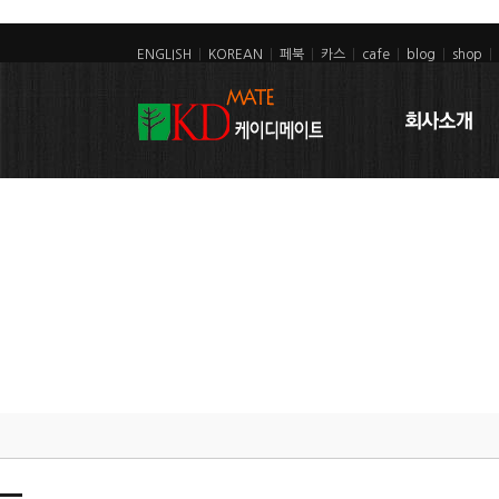
ENGLISH
|
KOREAN
|
페북
|
카스
|
cafe
|
blog
|
shop
|