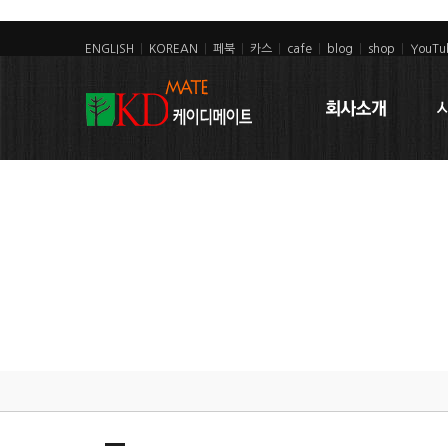
ENGLISH
|
KOREAN
|
페북
|
카스
|
cafe
|
blog
|
shop
|
YouTu