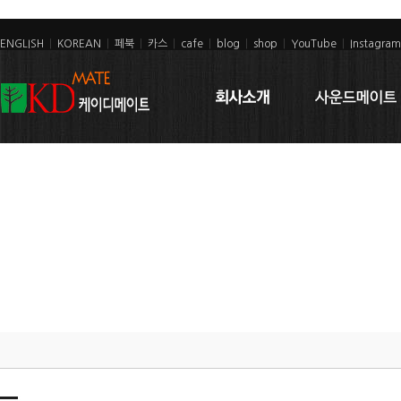
ENGLISH
|
KOREAN
|
페북
|
카스
|
cafe
|
blog
|
shop
|
YouTube
|
Instagram