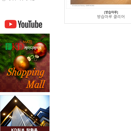
[방습마루]
방습마루 클리어