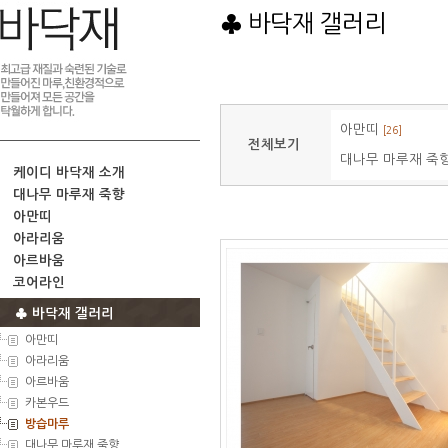
♣ 바닥재 갤러리
아만띠
[26]
전체보기
대나무 마루재 죽
케이디 바닥재 소개
대나무 마루재 죽향
아만띠
아라리움
아르바움
코어라인
♣ 바닥재 갤러리
아만띠
아라리움
아르바움
카본우드
방습마루
대나무 마루재 죽향