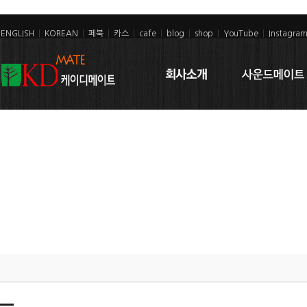
ENGLISH
|
KOREAN
|
페북
|
카스
|
cafe
|
blog
|
shop
|
YouTube
|
Instagra