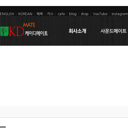
ENGLISH
|
KOREAN
|
페북
|
카스
|
cafe
|
blog
|
shop
|
YouTube
|
Instagram