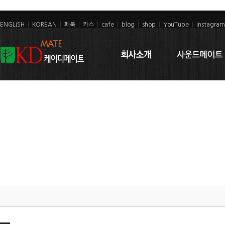
ENGLISH
|
KOREAN
|
페북
|
카스
|
cafe
|
blog
|
shop
|
YouTube
|
Instagram