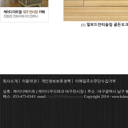
밀보드안티슬립 골든오
[2]
회사소개
|
이용약관
|
개인정보보호정책
|
이메일주소무단수집거부
상호 : 케이디메이트 ( 케이디우드테크 대구전시장 ) 주소 : 대구광역시 남구 봉덕
팩스 : 053-475-0343 email :
hsy31000@naver.com
Copyright 2014 - www.kdmat