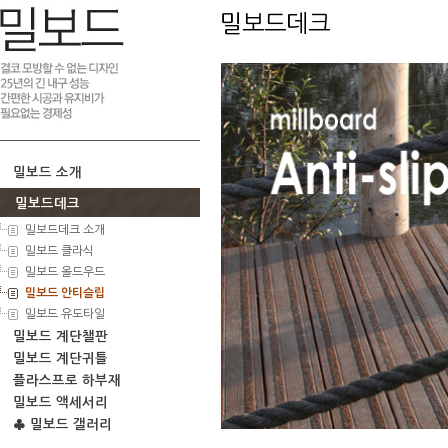
밀보드데크
밀보드 소개
밀보드데크
밀보드데크 소개
밀보드 클라식
밀보드 올드우드
밀보드 안티슬립
밀보드 유도타일
밀보드 계단챌판
밀보드 계단귀틀
플라스프로 하부재
밀보드 액세서리
♣ 밀보드 갤러리